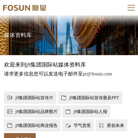
媒体资料库
欢迎来到j9集团国际站媒体资料库
请求更多信息您可以发送电子邮件至
pr@fosun.com
j9集团国际站宣传片
j9集团国际站宣传册及PPT
j9集团国际站品牌图片
j9集团国际站人报
j9集团国际站商业报告
节气赏星
星创未来