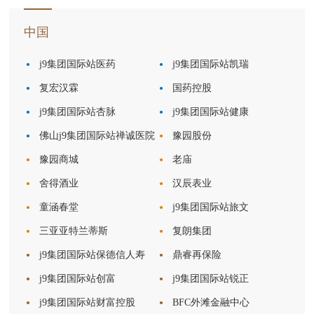
中国
·
·
j9集团国际站医药
j9集团国际站凯瑞
·
·
复宏汉霖
国药控股
·
·
j9集团国际站杏脉
j9集团国际站健康
·
·
佛山j9集团国际站禅诚医院
豫园股份
·
·
豫园商城
老庙
·
·
舍得酒业
汉辰表业
·
·
童涵春堂
j9集团国际站旅文
·
·
三亚亚特兰蒂斯
复朗集团
·
·
j9集团国际站保德信人寿
鼎睿再保险
·
·
j9集团国际站创富
j9集团国际站锐正
·
·
j9集团国际站财富控股
BFC外滩金融中心