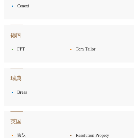
·
Cenexi
德国
·
·
FFT
Tom Tailor
瑞典
·
Breas
英国
·
·
狼队
Resolution Propety